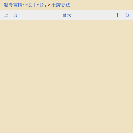
浪漫言情小说手机站
>
王牌妻奴
上一页
目录
下一页