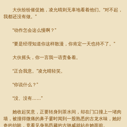
大伙纷纷催促她，凌允晴则无辜地看着他们。“对不起，
我都还没有做。”
“动作怎会这么慢啊？”
“要是经理知道你这样散漫，你肯定一天也待不了。”
大伙摇头，你一言我一语责备着。
“正合我意。”凌允晴轻笑。
“你说什么？”
“没、没有……”
她收起笑意，正要转身到茶水间，却在门口撞上一堵肉
墙，被撞得微痛的鼻子霎时闻到一股熟悉的古龙水味，她好
奇的抬眸，竟看见身形昂藏的古驰威就站在她面前。