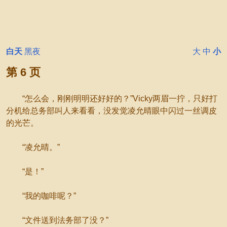
白天
黑夜
大
中
小
第 6 页
“怎么会，刚刚明明还好好的？”Vicky两眉一拧，只好打
分机给总务部叫人来看看，没发觉凌允晴眼中闪过一丝调皮
的光芒。
“凌允晴。”
“是！”
“我的咖啡呢？”
“文件送到法务部了没？”