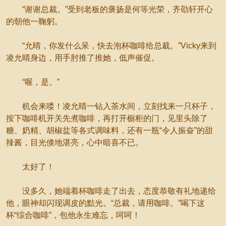
“谢谢总裁。”受到老板的褒扬是何等光荣，齐劭轩开心
的朝他一鞠躬。
“允晴，你发什么呆，快去泡杯咖啡给总裁。”Vicky来到
凌允晴身边，用手肘推了推她，低声催促。
“喔，是。”
机会来喽！凌允晴一钻入茶水间，立刻找来一只杯子，
按下咖啡机开关先煮咖啡，再打开橱柜的门，见里头除了
糖、奶精、胡椒盐等各式调味料，还有一瓶“令人振奋”的甜
辣酱，目光倏地湛亮，心中暗喜不已。
太好了！
没多久，她端着杯咖啡走了出去，态度恭敬有礼地递给
他，眼神却闪现调皮的黠光。“总裁，请用咖啡。”喝下这
杯“综合咖啡”，包他永生难忘，呵呵！