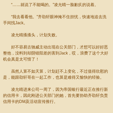
“……就说了不能喝的。”凌允晴一脸歉疚的说着。
“我去看看他。”齐劭轩眼神掩不住担忧，快速地追去洗
手间找Jack。
凌允晴搔搔头，计划失败。
好不容易古驰威主动出现在公关部门，才想可以好好恶
整他，没料到却阴错阳差的害到Jack，哎，浪费了这个大好
机会真是太可惜了！
虽然人算不如天算，计划赶不上变化，不过值得欣慰的
是，能跟劭轩哥在一起工作，也算是难得又愉快的经验。
凌允晴进来公司一周了，因为帝国银行最近正在推行新
的信用卡，因此刚进公关部门的她，首先要协助齐劭轩负责
信用卡的DM及活动宣传推行。