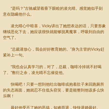
“是吗？”古驰威望着垂下眼睑的凌允晴。感觉她似乎刻
意在隐瞒他什么。
凌允晴心中暗喜，Vicky讲出了她想表达的话，只要形象
继续恶化下去，她应该很快就能够脱离魔掌，呼吸到自由的
空气了。
“总裁请放心，我会好好教育她的。”身为主管的Vicky赶
紧补上一句。
“我也会认真学习的，对了，总裁，咖啡冷掉就不好喝
了。”敷衍之余，凌允晴不忘催促他。
快喝吧！只要一想到他吐出咖啡或抱着肚子来回跑厕所
的失态画面，她就忍不住低头窃笑，要是能整到他该多么快
乐啊！
最好他受不了她的恶搞，知难而退，快快退婚最好。