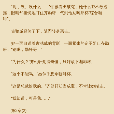
“呃，没、没什么……”怕被看出破绽，她什么都不敢透
露，眼睛却担忧地盯住齐劭轩，气到他别喝那杯“综合咖
啡”。
古驰威轻笑了下，随即转身离去。
她一面目送着古驰威的背影，一面紧张的企图阻止齐劭
轩。“别喝，劭轩哥！”
“为什么？”齐劭轩觉得奇怪，只好放下咖啡杯。
“这个不能喝。”她伸手想拿咖啡杯。
“这是总裁给我的。”齐劭轩却当成宝，不肯让她端走。
“我知道，可是我……”
第3章(2)