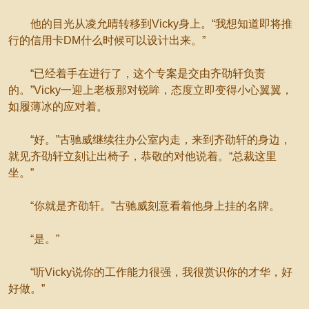
他的目光从凌允晴转移到Vicky身上。“我想知道即将推
行的信用卡DM什么时候可以设计出来。”
“已经着手在进行了，这个专案是交由齐劭轩负责
的。”Vicky一迎上老板那对锐眸，态度立即变得小心翼翼，
如履薄冰的应对着。
“好。”古驰威继续往办公室内走，来到齐劭轩的身边，
就见齐劭轩立刻让出椅子，恭敬的对他说着。“总裁这里
坐。”
“你就是齐劭轩。”古驰威刻意看着他身上挂的名牌。
“是。”
“听Vicky说你的工作能力很强，我很赏识你的才华，好
好做。”