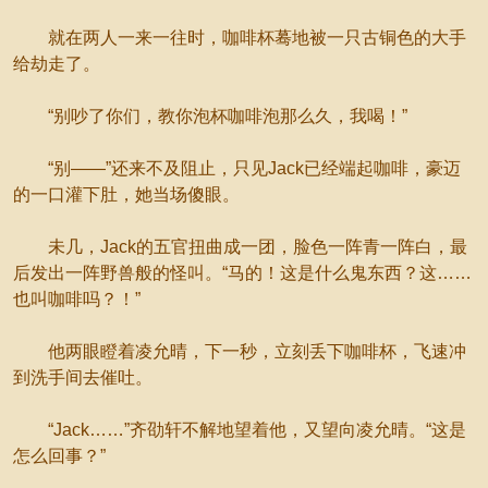
就在两人一来一往时，咖啡杯蓦地被一只古铜色的大手
给劫走了。
“别吵了你们，教你泡杯咖啡泡那么久，我喝！”
“别——”还来不及阻止，只见Jack已经端起咖啡，豪迈
的一口灌下肚，她当场傻眼。
未几，Jack的五官扭曲成一团，脸色一阵青一阵白，最
后发出一阵野兽般的怪叫。“马的！这是什么鬼东西？这……
也叫咖啡吗？！”
他两眼瞪着凌允晴，下一秒，立刻丢下咖啡杯，飞速冲
到洗手间去催吐。
“Jack……”齐劭轩不解地望着他，又望向凌允晴。“这是
怎么回事？”