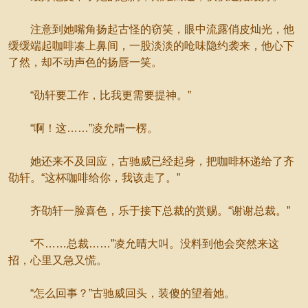
注意到她嘴角扬起古怪的窃笑，眼中流露俏皮灿光，他
缓缓端起咖啡凑上鼻间，一股淡淡的呛味隐约袭来，他心下
了然，却不动声色的扬唇一笑。
“劭轩要工作，比我更需要提神。”
“啊！这……”凌允晴一楞。
她还来不及回应，古驰威已经起身，把咖啡杯递给了齐
劭轩。“这杯咖啡给你，我该走了。”
齐劭轩一脸喜色，乐于接下总裁的赏赐。“谢谢总裁。”
“不……总裁……”凌允晴大叫。没料到他会突然来这
招，心里又急又慌。
“怎么回事？”古驰威回头，装傻的望着她。