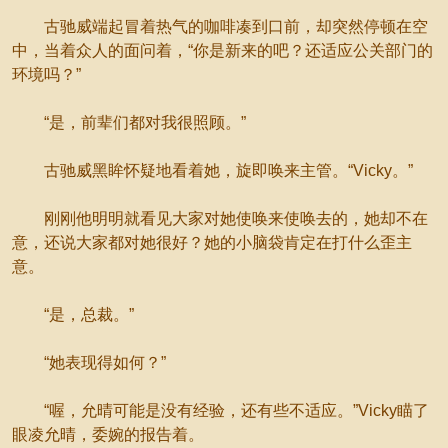
古驰威端起冒着热气的咖啡凑到口前，却突然停顿在空
中，当着众人的面问着，“你是新来的吧？还适应公关部门的
环境吗？”
“是，前辈们都对我很照顾。”
古驰威黑眸怀疑地看着她，旋即唤来主管。“Vicky。”
刚刚他明明就看见大家对她使唤来使唤去的，她却不在
意，还说大家都对她很好？她的小脑袋肯定在打什么歪主
意。
“是，总裁。”
“她表现得如何？”
“喔，允晴可能是没有经验，还有些不适应。”Vicky瞄了
眼凌允晴，委婉的报告着。