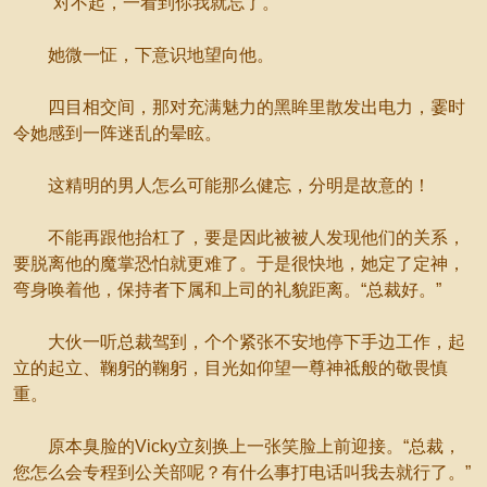
“对不起，一看到你我就忘了。”
她微一怔，下意识地望向他。
四目相交间，那对充满魅力的黑眸里散发出电力，霎时
令她感到一阵迷乱的晕眩。
这精明的男人怎么可能那么健忘，分明是故意的！
不能再跟他抬杠了，要是因此被被人发现他们的关系，
要脱离他的魔掌恐怕就更难了。于是很快地，她定了定神，
弯身唤着他，保持者下属和上司的礼貌距离。“总裁好。”
大伙一听总裁驾到，个个紧张不安地停下手边工作，起
立的起立、鞠躬的鞠躬，目光如仰望一尊神祗般的敬畏慎
重。
原本臭脸的Vicky立刻换上一张笑脸上前迎接。“总裁，
您怎么会专程到公关部呢？有什么事打电话叫我去就行了。”