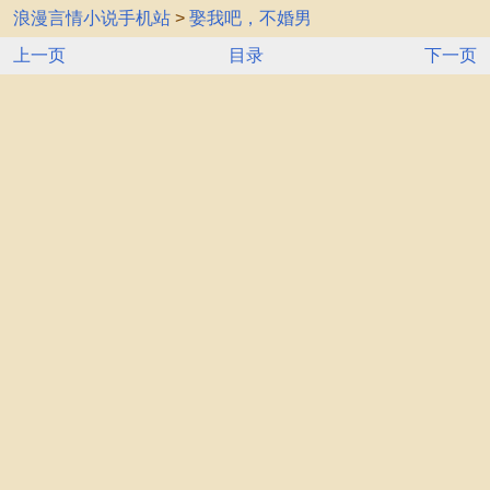
浪漫言情小说手机站
>
娶我吧，不婚男
上一页
目录
下一页