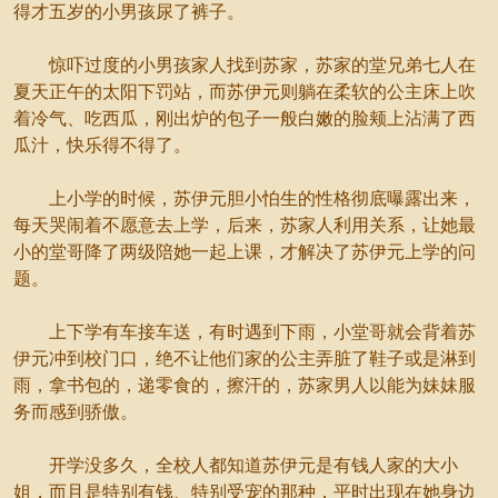
得才五岁的小男孩尿了裤子。
惊吓过度的小男孩家人找到苏家，苏家的堂兄弟七人在
夏天正午的太阳下罚站，而苏伊元则躺在柔软的公主床上吹
着冷气、吃西瓜，刚出炉的包子一般白嫩的脸颊上沾满了西
瓜汁，快乐得不得了。
上小学的时候，苏伊元胆小怕生的性格彻底曝露出来，
每天哭闹着不愿意去上学，后来，苏家人利用关系，让她最
小的堂哥降了两级陪她一起上课，才解决了苏伊元上学的问
题。
上下学有车接车送，有时遇到下雨，小堂哥就会背着苏
伊元冲到校门口，绝不让他们家的公主弄脏了鞋子或是淋到
雨，拿书包的，递零食的，擦汗的，苏家男人以能为妹妹服
务而感到骄傲。
开学没多久，全校人都知道苏伊元是有钱人家的大小
姐，而且是特别有钱、特别受宠的那种，平时出现在她身边