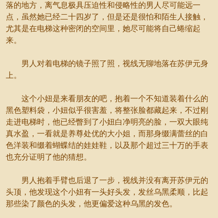
落的地方，离气息极具压迫性和侵略性的男人尽可能远一
点，虽然她已经二十四岁了，但是还是很怕和陌生人接触，
尤其是在电梯这种密闭的空间里，她尽可能将自己蜷缩起
来。
男人对着电梯的镜子照了照，视线无聊地落在苏伊元身
上。
这个小妞是来看朋友的吧，抱着一个不知道装着什么的
黑色塑料袋，小妞似乎很害羞，将整张脸都藏起来，不过刚
走进电梯时，他已经瞥到了小妞白净明亮的脸，一双大眼纯
真水盈，一看就是养尊处优的大小姐，而那身缀满蕾丝的白
色洋装和缀着蝴蝶结的娃娃鞋，以及那个超过三十万的手表
也充分证明了他的猜想。
男人抱着手臂也后退了一步，视线并没有离开苏伊元的
头顶，他发现这个小妞有一头好头发，发丝乌黑柔顺，比起
那些染了颜色的头发，他更偏爱这种乌黑的发色。