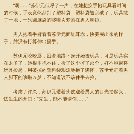
“啊……”苏伊元低呼了一声，在她想换手抱玩具看时间
的时候，手表竟然刮到了塑料袋，塑料袋被刮破了，玩具散
了一地，一只圆脑袋的哆啦Ａ梦落在男人脚边。
男人抱着手臂看着苏伊元面红耳赤，快要哭出来的样
子，并没有打算伸出援手。
苏伊元咬咬唇，困窘地蹲下身开始捡玩具，可是玩具实
在太多了，她根本抱不住，捡了这个掉了那个，好不容易将
玩具捡起，用破掉的塑料袋艰难地抱了满怀，苏伊元盯着男
人脚下的哆啦Ａ梦，不知道该不该伸手去捡。
考虑了许久，苏伊元硬着头皮迎着男人的目光抬起头，
怯生生的开口：“先生，能不能请你……”