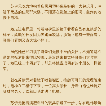
苏伊元吃力地抱着店员用塑料袋装好的一大包玩具，冲
进了元盛的住院部大楼，不顾落在发丝上的雨滴，急匆匆地
按下电梯。
她走进电梯里，对着电梯里的镜子看着自己有点狼狈的
样子，柔顺的长发因为奔跑而凌乱，脸颊上也有一些雨滴，
哥哥们看到又该大惊小怪了。
虽然她已经习惯了哥哥们无微不至的关怀，不知道是不
是她的叛逆期来得比较晚，最近越来越觉得哥哥们太啰嗦
了，她已经二十四岁了，却总将她当成四岁的小朋友一样管
束。
就在苏伊元对着镜子嘟着嘴巴，抱怨哥哥们的无理管束
时，电梯在二楼停下来，一位高大颀长，身着白袍也难掩好
身材的男人，吹着口哨走进了电梯。
苏伊元抱着满塑料袋的玩具后退了一步，站在电梯最角