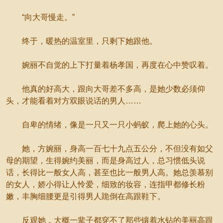
“向大哥慢走。”
终于，暖热的温室里，只剩下她跟他。
婉丽不自觉的上下打量着杨孝国，再度在心中赞叹着。
他真的好高大，跟向大哥差不多高，是她少数必须仰
头，才能看着对方双眼说话的男人……
自卑的情绪，像是一只又一只小蚂蚁，爬上她的心头。
她，方婉丽，身高一百七十九点五公分，不但没有如父
母的期望，生得婉约美丽，而是身高过人，总习惯低头说
话，长得比一般女人高，甚至也比一般男人高。她总羡慕别
的女人，娇小得让人怜爱，细致的妆容，连指甲都修长粉
嫩，丰胸细腰更是引得男人跪倒在高跟鞋下。
反观她，大概一辈子都穿不了那些镶着水钻的美丽高跟