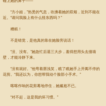
碰上她的鼻子——
“方小姐，”热烫的气息，吹拂着她的双颊，近到不能在
近。“请问我脸上有什么怪东西吗？”
糟糕！
不是错觉，是他真的靠在她脸旁说话！
“没、没有。”她急忙后退三大步，羞得想用头去撞墙
壁，才能冷静下来。
“没有就好。”他弯着唇浅笑，瞧了瞧她手上开阖不停的
花剪。“我还以为，你想帮我动个脸部小手术。”
喀喀作响的花剪蓦地停住，她尴尬不已。
“对不起，这是我的坏习惯。”