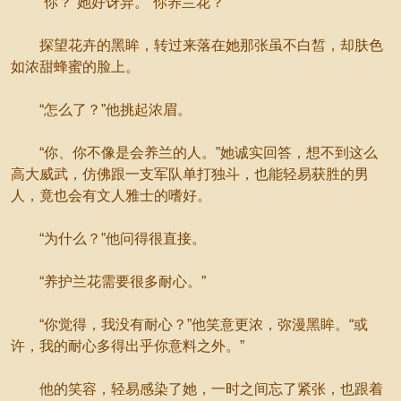
“你？”她好讶异。“你养兰花？”
探望花卉的黑眸，转过来落在她那张虽不白皙，却肤色
如浓甜蜂蜜的脸上。
“怎么了？”他挑起浓眉。
“你、你不像是会养兰的人。”她诚实回答，想不到这么
高大威武，仿佛跟一支军队单打独斗，也能轻易获胜的男
人，竟也会有文人雅士的嗜好。
“为什么？”他问得很直接。
“养护兰花需要很多耐心。”
“你觉得，我没有耐心？”他笑意更浓，弥漫黑眸。“或
许，我的耐心多得出乎你意料之外。”
他的笑容，轻易感染了她，一时之间忘了紧张，也跟着