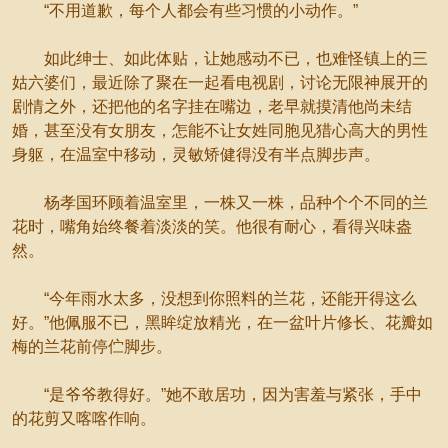
“不用道歉，每个人都会有些习惯的小动作。”
如此绅士、如此体贴，让她感动不已，也难怪镇上的三
姑六婆们，最近除了聚在一起看电视剧，讨论无限神展开的
剧情之外，还把他的名字挂在嘴边，老早就摸清他尚未结
婚，甚至没有女朋友，怎能不让女姓同胞见猎心高大的男性
身躯，在温室中移动，灵敏矫健得没有半点脚步声。
杨孝国环顾着温室里，一株又一株，品种个个不同的兰
花时，嘴角始终餐着淡淡的笑。他很有耐心，看得兴味盎
然。
“今年雨水太多，没想到你照料的兰花，还能开得这么
好。”他佩服不已，黑眸绽放精光，在一盆叶片修长、花瓣如
梅的兰花前停伫脚步。
“是爷爷教得好。”她不敢居功，因为害羞与紧张，手中
的花剪又喀喀作响。