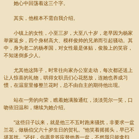
她心中回荡着这三个字。
其实，他根本不需自我介绍。
小镇上的女性，小至三岁，大至八十岁，老早因为杨家
举家返乡，四个身材高大、模样俊帅的兄弟而引起骚动。其
中，身为老二的杨孝国，对女性最是体贴，俊脸上的笑容，
不知迷倒多少人。
尤其他这阵子，时常往向家办公室走动，每次都还送上
让人惊喜的礼物，哄得女职员们心花怒放，连她也养成习
惯，在温室里修整兰花时，总不由自主的期待他出现。
站在一旁的向荣，瞧着她满脸通红，淡淡莞尔一笑，口
吻依旧温和，继续为她介绍。
“这些日子以来，就是他三不五时跑来骚扰，非要求一盆
兰花，做杨伯父六十岁生日的贺礼。”他笑着摇摇头，早已不
堪其扰。“还好，你愿意答应替他养一盆，不然我只能拿扫