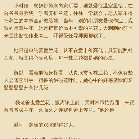
小时候，爸妈带她来向家玩耍，她就爱往温室里钻，在
向爷爷身旁绕，学着养护兰花，往往一学就会，老人家乐得
把养兰的本事全都教给她。当年，别的小朋友暑假作业，观
察的是牵牛花，她是把市价高不可攀的兰花，大剌剌的剪下
来直接贴在作业本上，吓得级任导师腿都软了。
她只是单纯喜爱兰花，从不在意市价高低，只要能照料
兰花，就觉得心满意足，每一株兰花都是她的心血。
所以，看着他倾身探看，认真欣赏每株兰花，不像有些
人会随意出手，粗鲁的触碰花叶时，她心中的好感度瞬间又
登登登登升高好几级。
“我老爸也爱兰花，搬离镇上前，我时常帮忙跑腿，来跟
向爷爷买兰花，久而久之连我也迷上养兰。”他说道。
瞬间，婉丽的双眸瞪得好大。