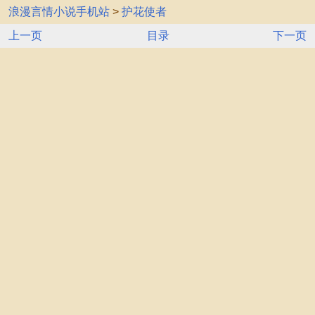
浪漫言情小说手机站
>
护花使者
上一页
目录
下一页