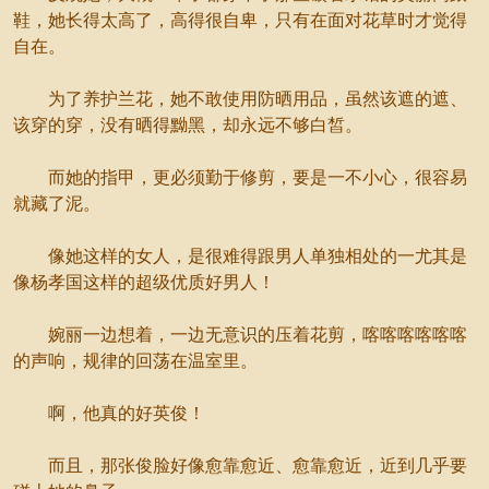
鞋，她长得太高了，高得很自卑，只有在面对花草时才觉得
自在。
为了养护兰花，她不敢使用防晒用品，虽然该遮的遮、
该穿的穿，没有晒得黝黑，却永远不够白皙。
而她的指甲，更必须勤于修剪，要是一不小心，很容易
就藏了泥。
像她这样的女人，是很难得跟男人单独相处的一尤其是
像杨孝国这样的超级优质好男人！
婉丽一边想着，一边无意识的压着花剪，喀喀喀喀喀喀
的声响，规律的回荡在温室里。
啊，他真的好英俊！
而且，那张俊脸好像愈靠愈近、愈靠愈近，近到几乎要