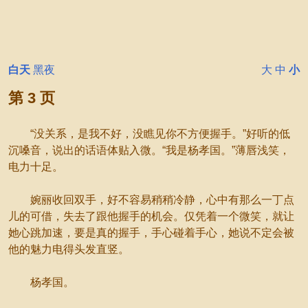
白天
黑夜
大
中
小
第 3 页
“没关系，是我不好，没瞧见你不方便握手。”好听的低
沉嗓音，说出的话语体贴入微。“我是杨孝国。”薄唇浅笑，
电力十足。
婉丽收回双手，好不容易稍稍冷静，心中有那么一丁点
儿的可借，失去了跟他握手的机会。仅凭着一个微笑，就让
她心跳加速，要是真的握手，手心碰着手心，她说不定会被
他的魅力电得头发直竖。
杨孝国。