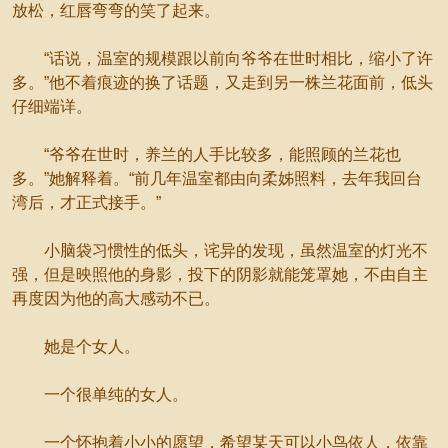
放松，红唇弯弯的笑了起来。
“话说，温室的规模跟以前向爷爷在世时相比，缩小了许
多。”他不着痕迹的换了话题，又走到另一株兰花面前，低头
仔细端详。
“爷爷在世时，养兰的人手比较多，能照顾的兰花也
多。”她解释着。“前几年温室都由向柔姊照料，去年我回台
湾后，才正式接手。”
小脑袋习惯性的低头，诧异的发现，虽然温室的灯光不
强，但是映照他的身影，投下的阴影就能笼罩她，不由自主
再度因为他的高大感动不已。
她是个女人。
一个很单纯的女人。
一个怀抱着小小的愿望，希望某天可以小鸟依人，依靠